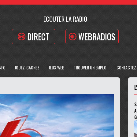
ECOUTER LA RADIO
DIRECT
WEBRADIOS
INFO
JOUEZ-GAGNEZ
JEUX WEB
TROUVER UN EMPLOI
CONTACTEZ
L
S
A
G