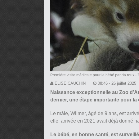
Première visite médicale pour le bébé panda roux
- 
ELISE CAUCHIN
08:46 - 26 juillet 2025
Naissance exceptionnelle au Zoo d’Ami
dernier, une étape importante pour l
Le mâle, Wilmer, âgé de 9 ans, est arrivé
elle, arrivée en 2021 avait déjà donné 
Le bébé, en bonne santé, est surveillé 