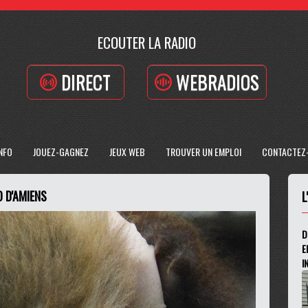
ECOUTER LA RADIO
DIRECT
WEBRADIOS
INFO
JOUEZ-GAGNEZ
JEUX WEB
TROUVER UN EMPLOI
CONTACTEZ
 D'AMIENS
L
D
E
I