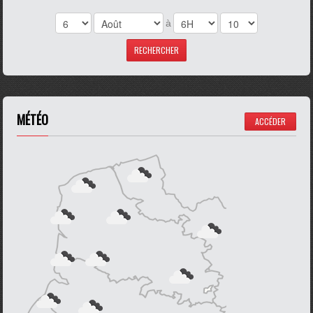
à
MÉTÉO
ACCÉDER