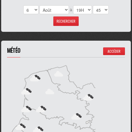
à
MÉTÉO
ACCÉDER