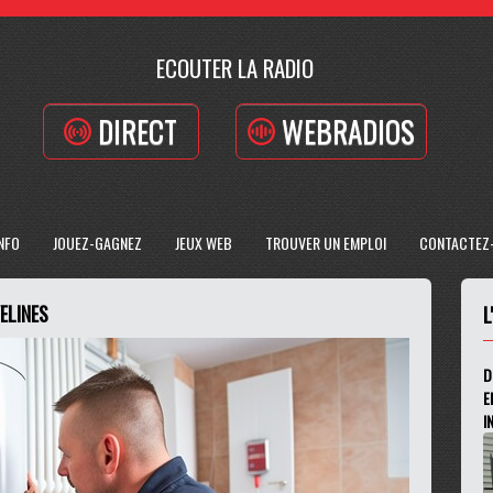
ECOUTER LA RADIO
DIRECT
WEBRADIOS
INFO
JOUEZ-GAGNEZ
JEUX WEB
TROUVER UN EMPLOI
CONTACTEZ
ELINES
L
D
E
I