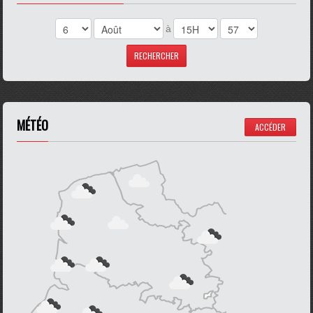
à
MÉTÉO
ACCÉDER