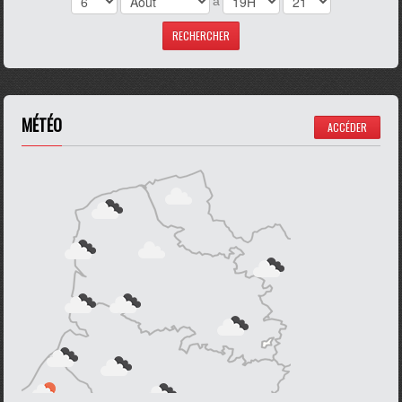
à
MÉTÉO
ACCÉDER