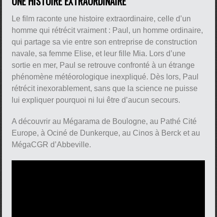
UNE HISTOIRE EXTRAORDINAIRE
Le film raconte une histoire extraordinaire, celle d’un
homme qui rétrécit vraiment : Paul, un homme ordinaire,
qui partage sa vie entre son entreprise de construction
navale, sa femme Elise, et leur fille Mia. Lors d’une
sortie en mer, Paul se retrouve confronté à un étrange
phénomène météorologique inexpliqué. Dès lors, Paul
rétrécit inexorablement, sans que la science ne puisse
lui expliquer pourquoi ni lui être d’aucun secours.
A découvrir au Mégarama de Boulogne, au Pathé Cité
Europe, à Ociné de Dunkerque, au Cinos à Berck et au
MégaCGR d’Abbeville.