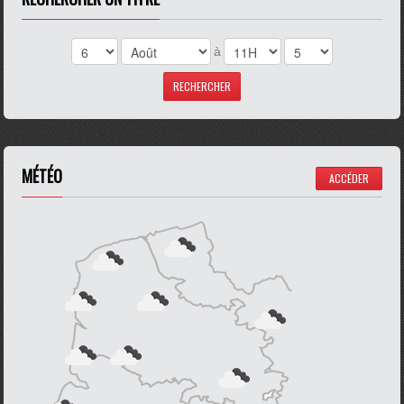
à
MÉTÉO
ACCÉDER