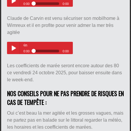
0:00
0:00
Le témoignage de Lucas, venu
Play /
de Saint-Martin-Boulogne avec
Claude de Carvin est venu sécuriser son mobilhome à
son vélo, pour voir la mer à
Wimereux
Wimreux et il en profite pour venir admer la mer très
agitée
Le témoignage de Claude de Carvin
0:00
0:00
pause
Le témoignage de Claude de
Play /
Carvin
Les coefficients de marée seront encore autour des 80
ce vendredi 24 octobre 2025, pour baisser ensuite dans
le week-end.
NOS CONSEILS POUR NE PAS PRENDRE DE RISQUES EN
CAS DE TEMPÊTE :
pause
Oui c’est beau la mer agitée et les grosses vagues, mais
ne partez pas en balade sur le littoral regarder la météo,
les horaires et les coefficients de marées.