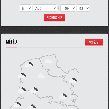
à
MÉTÉO
ACCÉDER