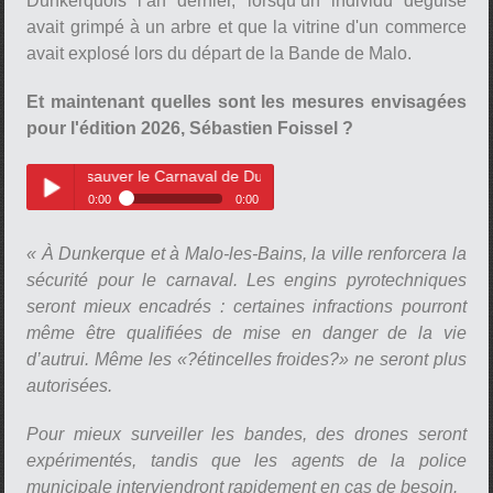
Dunkerquois l’an dernier, lorsqu’un individu déguisé
avait grimpé à un arbre et que la vitrine d'un commerce
avait explosé lors du départ de la Bande de Malo.
Et maintenant quelles sont les mesures envisagées
pour l'édition 2026, Sébastien Foissel ?
r sauver le Carnaval de Dunkerque.
0:00
0:00
Les mesures envisagées pour
Play /
sauver le Carnaval de
« À Dunkerque et à Malo-les-Bains, la ville renforcera la
Dunkerque.
sécurité pour le carnaval. Les engins pyrotechniques
seront mieux encadrés : certaines infractions pourront
même être qualifiées de mise en danger de la vie
d’autrui. Même les «?étincelles froides?» ne seront plus
autorisées.
pause
Pour mieux surveiller les bandes, des drones seront
expérimentés, tandis que les agents de la police
municipale interviendront rapidement en cas de besoin.