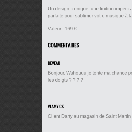
Un design iconique, une finition impecc
parfaite pour sublimer votre musique à
Valeur : 169 €
COMMENTAIRES
DEVEAU
Bonjour, Wahouuu je tente ma chance po
les doigts ? ? ? ?
VLAMY’CK
Client Darty au magasin de Saint Martin