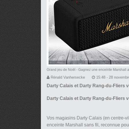
Grand jeu de Noël - Gagnez une enceinte Marshall a
Rénald Vanhersecke
15:48 - 28 novembr
Darty Calais et Darty Rang-du-Fliers v
Darty Calais et Darty Rang-du-Fliers v
Vos magasins Darty Calais (en centre-vil
enceinte Marshall sans fil, reconnue pou