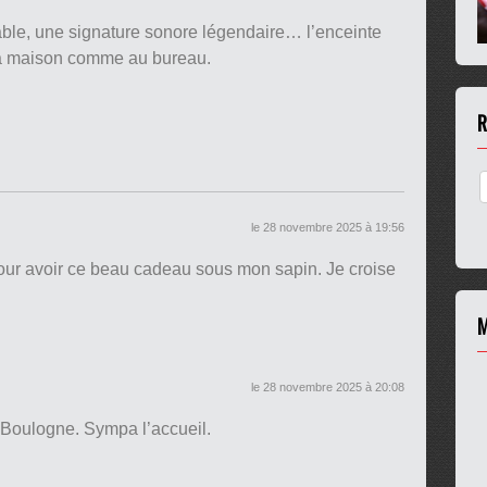
able, une signature sonore légendaire… l’enceinte
 la maison comme au bureau.
R
le 28 novembre 2025 à 19:56
ur avoir ce beau cadeau sous mon sapin. Je croise
M
le 28 novembre 2025 à 20:08
 Boulogne. Sympa l’accueil.