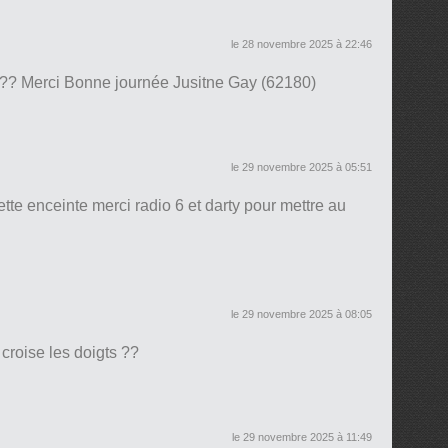
le 28 novembre 2025 à 22:46
 ??? Merci Bonne journée Jusitne Gay (62180)
le 29 novembre 2025 à 05:51
ette enceinte merci radio 6 et darty pour mettre au
le 29 novembre 2025 à 08:05
 croise les doigts ??
le 29 novembre 2025 à 11:49