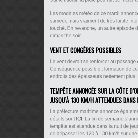
Les modèles météo de ce mardi annonce
samedi, mais vraiment de très faible inten
touché. En revanche, un autre épisode 
dimanche soir.
VENT ET CONGÈRES POSSIBLES
Le vent devrait se renforcer au passage 
Conséquence possible : formation de con
endroits des épaisseurs nettement plus 
TEMPÊTE ANNONCÉE SUR LA CÔTE D’OP
JUSQU’À 130 KM/H ATTENDUES DANS L
La préfecture maritime annonce égaleme
détails sont
ICI
. La fin de semaine s’ann
tempête est attendue dans la nuit de jeu
de dépasser les 120 à 130 km/h sur une la