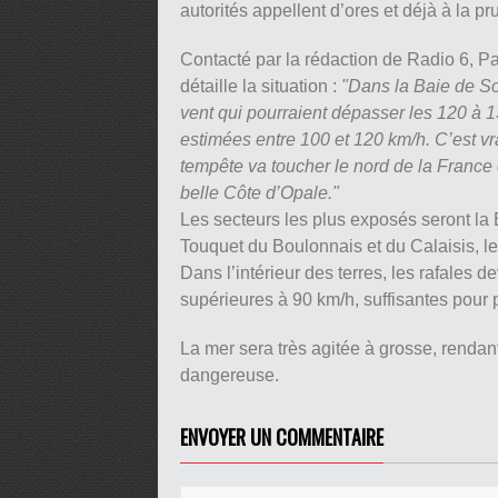
autorités appellent d’ores et déjà à la p
Contacté par la rédaction de Radio 6, Pa
détaille la situation :
"Dans la Baie de So
vent qui pourraient dépasser les 120 à 13
estimées entre 100 et 120 km/h. C’est vr
tempête va toucher le nord de la France et
belle Côte d’Opale."
Les secteurs les plus exposés seront la 
Touquet du Boulonnais et du Calaisis, l
Dans l’intérieur des terres, les rafales d
supérieures à 90 km/h, suffisantes pour
La mer sera très agitée à grosse, rendant
dangereuse.
ENVOYER UN COMMENTAIRE