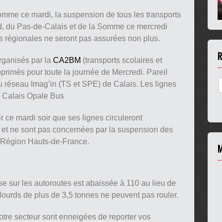
me ce mardi, la suspension de tous les transports
d, du Pas-de-Calais et de la Somme ce mercredi
es régionales ne seront pas assurées non plus.
R
rganisés par la
CA2BM
(transports scolaires et
primés pour toute la journée de Mercredi. Pareil
u réseau Imag’in (TS et SPE) de Calais. Les lignes
on Calais Opale Bus
ir ce mardi soir que ses lignes circuleront
 et ne sont pas concernées par la suspension des
la Région Hauts-de-France.
M
sse sur les autoroutes est abaissée à 110 au lieu de
-lourds de plus de 3,5 tonnes ne peuvent pas rouler.
votre secteur sont enneigées de reporter vos