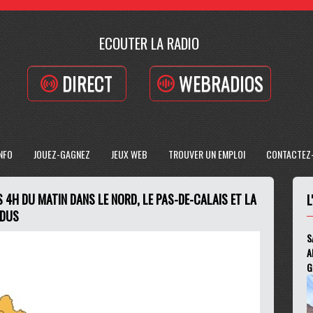
ECOUTER LA RADIO
DIRECT
WEBRADIOS
INFO
JOUEZ-GAGNEZ
JEUX WEB
TROUVER UN EMPLOI
CONTACTEZ
S 4H DU MATIN DANS LE NORD, LE PAS-DE-CALAIS ET LA
L
NDUS
S
A
G