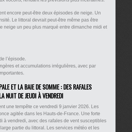
nt encore peut-être deux épisodes de neige. Un
sité. Le littoral devrait peut-être même pas être
de neige un peu plus marqué entre dimanche midi et
de l’épisode.
gères et accumulations irrégulières, avec par
importantes.
ALE ET LA BAIE DE SOMME : DES RAFALES
A NUIT DE JEUDI À VENDREDI
nt une tempête ce vendredi 9 janvier 2026. Les
once agitée dans les Hauts-de-France. Une forte
di à vendredi, avec des rafales de vent susceptibles
rge partie du littoral. Les services météo et les