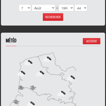
à
MÉTÉO
ACCÉDER