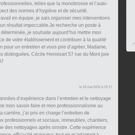
rofessionnelles, telles que la monobrosse et l’auto-
pect des normes d’hygiène et de sécurité.
ravail en équipe, je sais organiser mes interventions
 un résultat impeccable.Je recherche un poste à
déterminée, je souhaite aujourd’hui mettre mon
 de votre établissement et contribuer à la qualité
on pour un entretien et vous prie d’agréer, Madame,
s distinguées. Cécile Henissart 57 rue du Mont joie
07
le 29 mai 2026 à 20:17
nnées d’expérience dans l’entretien et le nettoyage
tre mon savoir-faire et mon professionnalisme au
 carrière, j’ai pris en charge l’entretien de
ux professionnels et sociaux, immeubles, chantiers,
que des nettoyages après sinistre. Cette expérience
nce, efficacité et rigueur, tout en m’adaptant à