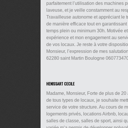
parfaitement l’utilisation des machines p
laveuse, et je veille constamment au res
Travailleuse autonome et appréciant le t
de manière efficace tout en garantissant
temps plein ou minimum 30h. Motivée et 
expérience et mon engagement au service
de vos locaux. Je reste à votre dispositi
Monsieur, l’expression de mes salutation
62280 saint Martin Boulogne 06077347
HENISSART CECILE
Madame, Monsieur, Forte de plus de 20 a
de tous types de locaux, je souhaite met
service de votre structure. Au cours de ma
logements privés, locations Airbnb, loca
salles de classe, salles de sport, ainsi 
variée m’a permis de développer polyvale