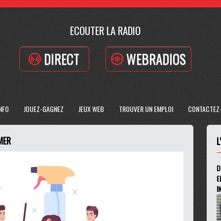
ECOUTER LA RADIO
DIRECT
WEBRADIOS
INFO
JOUEZ-GAGNEZ
JEUX WEB
TROUVER UN EMPLOI
CONTACTEZ
MER
L
D
E
I