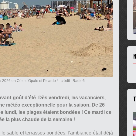
N
 2026 en Côte d'Opale et Picarde !
- crédit : Radio6
T
vant-goût d’été. Dès vendredi, les vacanciers,
une météo exceptionnelle pour la saison. De 26
s lundi, les plages étaient bondées ! Ce mardi ce
rnée la plus chaude de la semaine !
le sable et terrasses bondées, l’ambiance était déjà