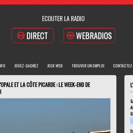
ECOUTER LA RADIO
DIRECT
WEBRADIOS
INFO
JOUEZ-GAGNEZ
JEUX WEB
TROUVER UN EMPLOI
CONTACTEZ
OPALE ET LA CÔTE PICARDE : LE WEEK-END DE
L
!
S
A
G