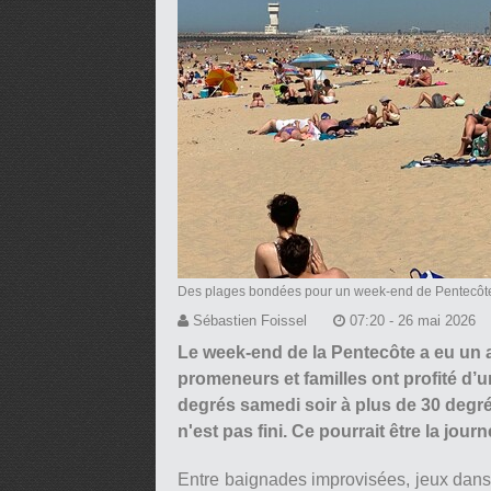
Des plages bondées pour un week-end de Pentecôte
Sébastien Foissel
07:20 - 26 mai 2026
Le week-end de la Pentecôte a eu un a
promeneurs et familles ont profité d’
degrés samedi soir à plus de 30 degré
n'est pas fini. Ce pourrait être la jou
Entre baignades improvisées, jeux dans 