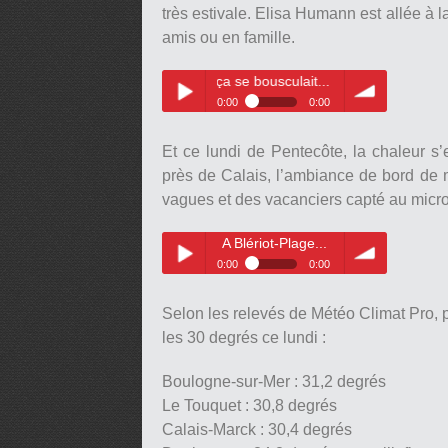
très estivale. Elisa Humann est allée à la
amis ou en famille.
dès vendredi soir, ça se bousculait...
0:00
0:00
A Berck sur mer dès vendredi
Play /
volume
soir, ça se bousculait...
Et ce lundi de Pentecôte, la chaleur s’e
près de Calais, l’ambiance de bord de me
vagues et des vacanciers capté au micro
A Blériot-Plage...
0:00
0:00
pause
A Blériot-Plage...
Play /
volume
Selon les relevés de Météo Climat Pro, p
les 30 degrés ce lundi :
Boulogne-sur-Mer : 31,2 degrés
Le Touquet : 30,8 degrés
Calais-Marck : 30,4 degrés