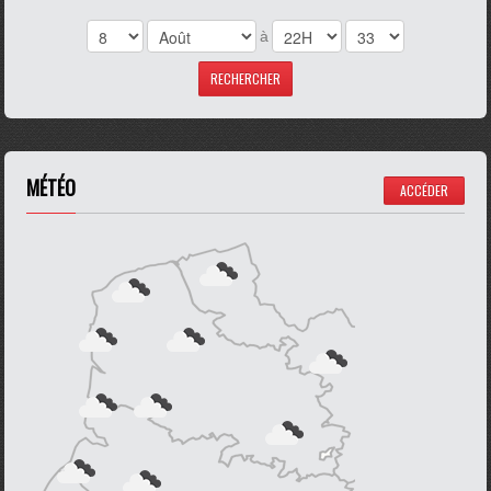
à
MÉTÉO
ACCÉDER