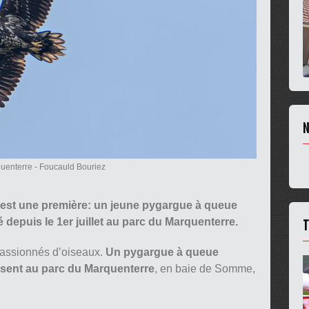
N
quenterre
- Foucauld Bouriez
c’est une première: un jeune pygargue à queue
T
depuis le 1er juillet au parc du Marquenterre.
 passionnés d’oiseaux.
Un pygargue à queue
sent au parc du Marquenterre
, en baie de Somme,