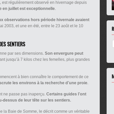
, est régulièrement observé en hivernage depuis
 en juillet est exceptionnelle
.
ux observations hors période hivernale avaient
i 2003, et une en été, entre le 23 août et le 10
R
DES SENTIERS
nne par ses dimensions.
Son envergure peut
lant jusqu’à 7 kilos chez les femelles, plus grandes
M
mmencent à bien connaître le comportement de ce
 scrute les environs à la recherche d’une proie
.
sant ne passe pas inaperçu.
Certains guides l’ont
dessus de leur tête sur les sentiers.
 de la Baie de Somme, le décrit comme un véritable