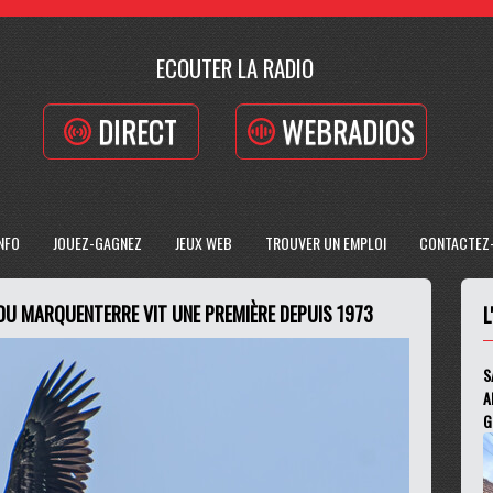
ECOUTER LA RADIO
DIRECT
WEBRADIOS
INFO
JOUEZ-GAGNEZ
JEUX WEB
TROUVER UN EMPLOI
CONTACTEZ
C DU MARQUENTERRE VIT UNE PREMIÈRE DEPUIS 1973
L
S
A
G