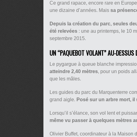
Ce grand rapace, encore rare en Europe
une dizaine d’années. Mais
sa présence
Depuis la création du parc, seules de
été relevées
: une au printemps, le 10 ma
septembre 2015.
UN “PAQUEBOT VOLANT” AU-DESSUS 
Le pygargue à queue blanche impressio
atteindre 2,40 mètres
, pour un poids al
que les mâles.
Les guides du parc du Marquenterre co
grand aigle.
Posé sur un arbre mort, il
Lorsqu’il s’élance, son vol lent et puis
même vu passer à quelques mètres au-
Olivier Buffet, coordinateur à la Maison