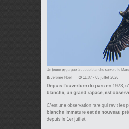
Un jeune pygargue à queue blanche survole le Mar
Jérôme Noël
11:07 - 05 juillet 2026
Depuis l’ouverture du parc en 1973, 
blanche, un grand rapace, est observé 
C’est une observation rare qui ravit les
blanche immature est de nouveau pré
depuis le 1er juillet.