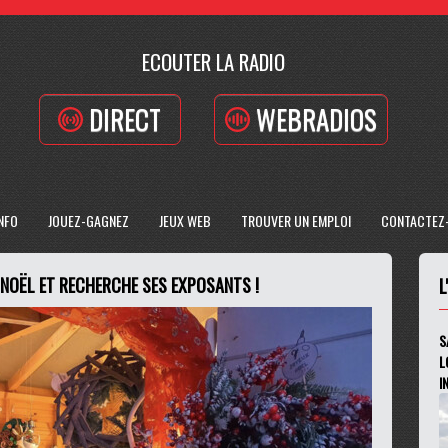
ECOUTER LA RADIO
DIRECT
WEBRADIOS
INFO
JOUEZ-GAGNEZ
JEUX WEB
TROUVER UN EMPLOI
CONTACTEZ
NOËL ET RECHERCHE SES EXPOSANTS !
L
S
L
I