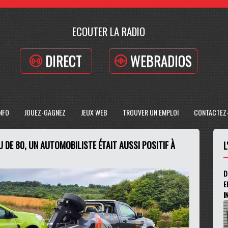
ECOUTER LA RADIO
DIRECT
WEBRADIOS
INFO
JOUEZ-GAGNEZ
JEUX WEB
TROUVER UN EMPLOI
CONTACTEZ
U DE 80, UN AUTOMOBILISTE ÉTAIT AUSSI POSITIF À
L
D
E
I