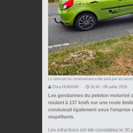
Le véhicule du contrevenant a été saisi par les serv
Elisa HUMANN
16:40 - 08 juillet 2026
Les gendarmes du peloton motorisé d'
roulant à 137 km/h sur une route limité
conduisait également sous l'emprise 
stupéfiants.
Les infractions ont été constatées le 30 j