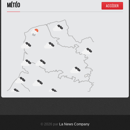
MÉTÉO
ACCÉDER
© 2026 par
La News Company