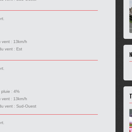
rt.
u vent :
13km/h
du vent :
Est
N
rt.
 pluie :
4%
T
u vent :
13km/h
du vent :
Sud-Ouest
rt.