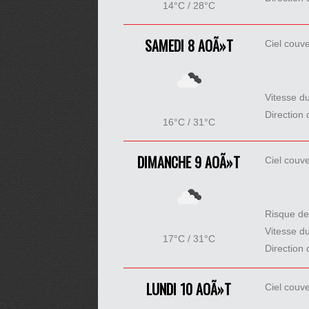
14°C / 28°C
SAMEDI 8 AOÃ»T
Ciel couve
Vitesse d
Direction 
16°C / 31°C
DIMANCHE 9 AOÃ»T
Ciel couve
Risque de
Vitesse d
17°C / 31°C
Direction 
LUNDI 10 AOÃ»T
Ciel couve