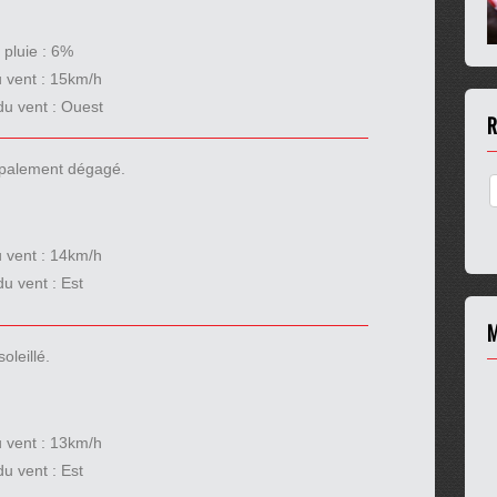
 pluie :
6%
u vent :
15km/h
du vent :
Ouest
R
cipalement dégagé.
u vent :
14km/h
du vent :
Est
M
oleillé.
u vent :
13km/h
du vent :
Est