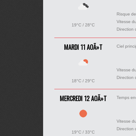
Risque de
Vitesse d
19°C / 28°C
Direction 
MARDI 11 AOÃ»T
Ciel prin
Vitesse d
Direction 
18°C / 29°C
MERCREDI 12 AOÃ»T
Temps ens
Vitesse d
Direction 
19°C / 33°C