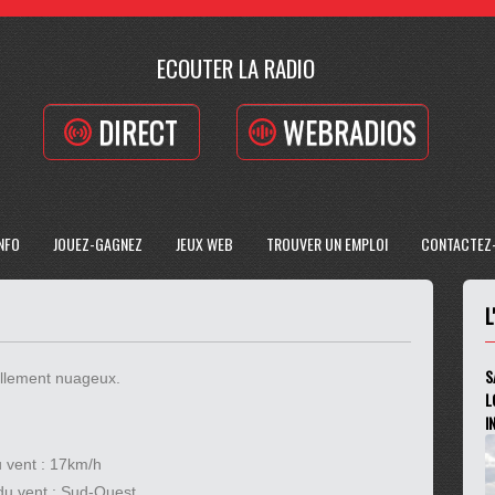
ECOUTER LA RADIO
DIRECT
WEBRADIOS
INFO
JOUEZ-GAGNEZ
JEUX WEB
TROUVER UN EMPLOI
CONTACTEZ
L
S
iellement nuageux.
L
I
u vent :
17km/h
du vent :
Sud-Ouest