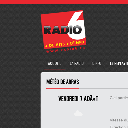
ACCUEIL
LA RADIO
L'INFO
LE REPLAY 
MÉTÉO DE ARRAS
VENDREDI 7 AOÃ»T
Ciel part
Vitesse d
Direction 