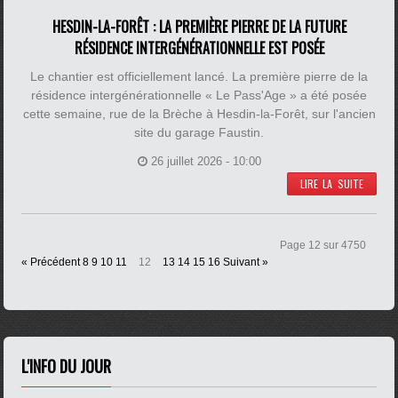
HESDIN-LA-FORÊT : LA PREMIÈRE PIERRE DE LA FUTURE
RÉSIDENCE INTERGÉNÉRATIONNELLE EST POSÉE
Le chantier est officiellement lancé. La première pierre de la
résidence intergénérationnelle « Le Pass'Age » a été posée
cette semaine, rue de la Brèche à Hesdin-la-Forêt, sur l'ancien
site du garage Faustin.
26 juillet 2026 - 10:00
LIRE LA SUITE
Page 12 sur 4750
« Précédent
8
9
10
11
12
13
14
15
16
Suivant »
L'INFO DU JOUR