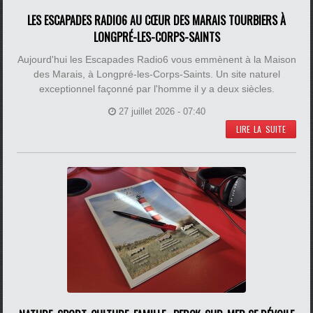
LES ESCAPADES RADIO6 AU CŒUR DES MARAIS TOURBIERS À
LONGPRÉ-LES-CORPS-SAINTS
Aujourd'hui les Escapades Radio6 vous emmènent à la Maison
des Marais, à Longpré-les-Corps-Saints. Un site naturel
exceptionnel façonné par l'homme il y a deux siècles.
27 juillet 2026 - 07:40
LIRE LA SUITE