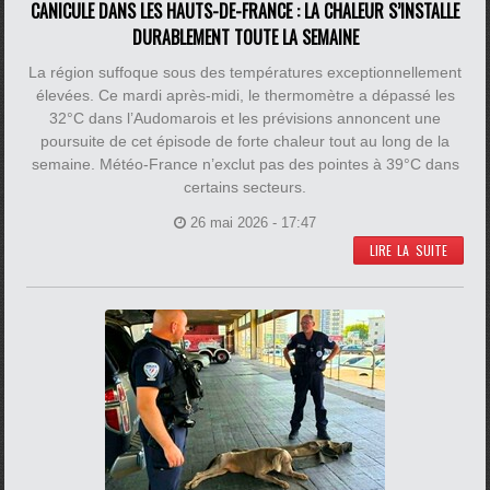
CANICULE DANS LES HAUTS-DE-FRANCE : LA CHALEUR S’INSTALLE
DURABLEMENT TOUTE LA SEMAINE
La région suffoque sous des températures exceptionnellement
élevées. Ce mardi après-midi, le thermomètre a dépassé les
32°C dans l’Audomarois et les prévisions annoncent une
poursuite de cet épisode de forte chaleur tout au long de la
semaine. Météo-France n’exclut pas des pointes à 39°C dans
certains secteurs.
26 mai 2026 - 17:47
LIRE LA SUITE