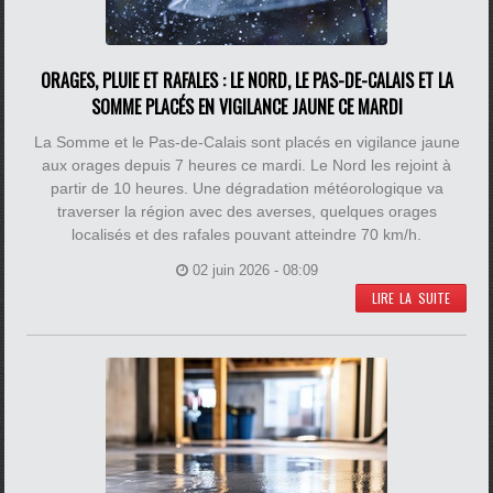
ORAGES, PLUIE ET RAFALES : LE NORD, LE PAS-DE-CALAIS ET LA
SOMME PLACÉS EN VIGILANCE JAUNE CE MARDI
La Somme et le Pas-de-Calais sont placés en vigilance jaune
aux orages depuis 7 heures ce mardi. Le Nord les rejoint à
partir de 10 heures. Une dégradation météorologique va
traverser la région avec des averses, quelques orages
localisés et des rafales pouvant atteindre 70 km/h.
02 juin 2026 - 08:09
LIRE LA SUITE