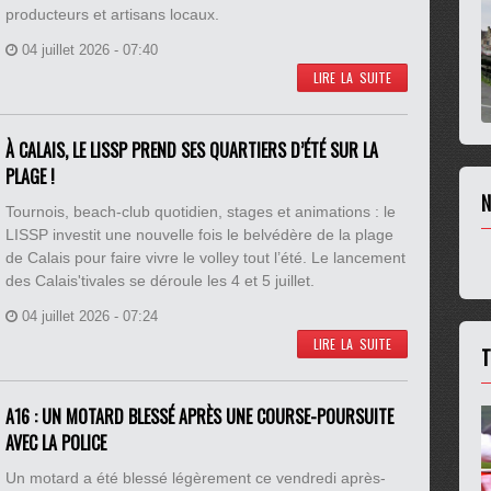
producteurs et artisans locaux.
04 juillet 2026 - 07:40
LIRE LA SUITE
À CALAIS, LE LISSP PREND SES QUARTIERS D’ÉTÉ SUR LA
PLAGE !
N
Tournois, beach-club quotidien, stages et animations : le
LISSP investit une nouvelle fois le belvédère de la plage
de Calais pour faire vivre le volley tout l’été. Le lancement
des Calais'tivales se déroule les 4 et 5 juillet.
04 juillet 2026 - 07:24
LIRE LA SUITE
T
A16 : UN MOTARD BLESSÉ APRÈS UNE COURSE-POURSUITE
AVEC LA POLICE
Un motard a été blessé légèrement ce vendredi après-