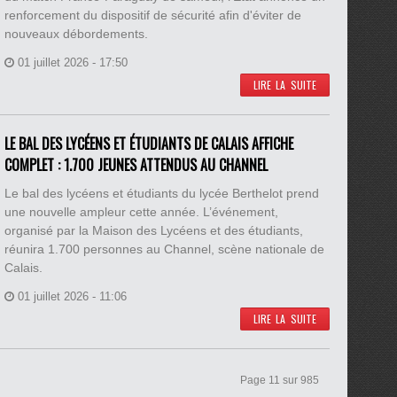
renforcement du dispositif de sécurité afin d'éviter de
nouveaux débordements.
01 juillet 2026 - 17:50
LIRE LA SUITE
LE BAL DES LYCÉENS ET ÉTUDIANTS DE CALAIS AFFICHE
COMPLET : 1.700 JEUNES ATTENDUS AU CHANNEL
Le bal des lycéens et étudiants du lycée Berthelot prend
une nouvelle ampleur cette année. L’événement,
organisé par la Maison des Lycéens et des étudiants,
réunira 1.700 personnes au Channel, scène nationale de
Calais.
01 juillet 2026 - 11:06
LIRE LA SUITE
Page 11 sur 985