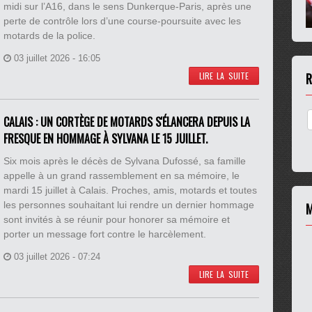
midi sur l’A16, dans le sens Dunkerque-Paris, après une
perte de contrôle lors d’une course-poursuite avec les
motards de la police.
03 juillet 2026 - 16:05
R
LIRE LA SUITE
CALAIS : UN CORTÈGE DE MOTARDS S'ÉLANCERA DEPUIS LA
FRESQUE EN HOMMAGE À SYLVANA LE 15 JUILLET.
Six mois après le décès de Sylvana Dufossé, sa famille
appelle à un grand rassemblement en sa mémoire, le
mardi 15 juillet à Calais. Proches, amis, motards et toutes
les personnes souhaitant lui rendre un dernier hommage
M
sont invités à se réunir pour honorer sa mémoire et
porter un message fort contre le harcèlement.
03 juillet 2026 - 07:24
LIRE LA SUITE