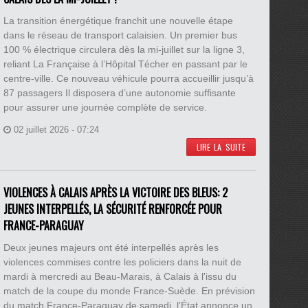
La transition énergétique franchit une nouvelle étape
dans le réseau de transport calaisien. Un premier bus
100 % électrique circulera dès la mi-juillet sur la ligne 3,
reliant La Française à l’Hôpital Técher en passant par le
centre-ville. Ce nouveau véhicule pourra accueillir jusqu’à
87 passagers Il disposera d’une autonomie suffisante
pour assurer une journée complète de service.
02 juillet 2026 - 07:24
LIRE LA SUITE
VIOLENCES À CALAIS APRÈS LA VICTOIRE DES BLEUS: 2
JEUNES INTERPELLÉS, LA SÉCURITÉ RENFORCÉE POUR
FRANCE-PARAGUAY
Deux jeunes majeurs ont été interpellés après les
violences commises contre les policiers dans la nuit de
mardi à mercredi au Beau-Marais, à Calais à l'issu du
match de la coupe du monde France-Suède. En prévision
du match France-Paraguay de samedi, l'État annonce un