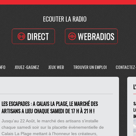
ECOUTER LA RADIO
DIRECT
WEBRADIOS
INFO
JOUEZ-GAGNEZ
JEUX WEB
TROUVER UN EMPLOI
CONTACTEZ
L
LES ESCAPADES : A CALAIS LA PLAGE, LE MARCHÉ DES
S
L
ARTISANS A LIEU CHAQUE SAMEDI DE 17 H À 21 H !
I
Jusqu'au 22 Août, le marché des artisans s'installe
chaque samedi soir sur la placette évènementielle de
Calais La Plage mettant à l'honneur les créateurs,