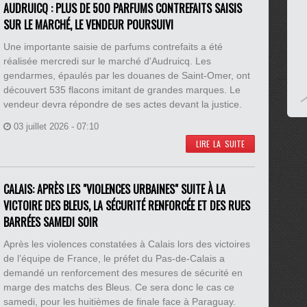
AUDRUICQ : PLUS DE 500 PARFUMS CONTREFAITS SAISIS
SUR LE MARCHÉ, LE VENDEUR POURSUIVI
Une importante saisie de parfums contrefaits a été
réalisée mercredi sur le marché d'Audruicq. Les
gendarmes, épaulés par les douanes de Saint-Omer, ont
découvert 535 flacons imitant de grandes marques. Le
vendeur devra répondre de ses actes devant la justice.
03 juillet 2026 - 07:10
LIRE LA SUITE
CALAIS: APRÈS LES "VIOLENCES URBAINES" SUITE À LA
VICTOIRE DES BLEUS, LA SÉCURITÉ RENFORCÉE ET DES RUES
BARRÉES SAMEDI SOIR
Après les violences constatées à Calais lors des victoires
de l’équipe de France, le préfet du Pas-de-Calais a
demandé un renforcement des mesures de sécurité en
marge des matchs des Bleus. Ce sera donc le cas ce
samedi, pour les huitièmes de finale face à Paraguay.