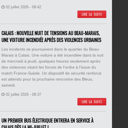
02 juillet 2026 - 09:42
LIRE LA SUITE
CALAIS : NOUVELLE NUIT DE TENSIONS AU BEAU-MARAIS,
UNE VOITURE INCENDIÉE APRÈS DES VIOLENCES URBAINES
Les incidents se poursuivent dans le quartier du Beau-
Marais à Calais. Une voiture a été incendiée dans la nuit
de mercredi à jeudi, quelques heures seulement après
des violences visant les forces de l'ordre à l'issue du
match France-Suède. Un dispositif de sécurité renforcé
est attendu pour la prochaine rencontre des Bleus,
samedi.
02 juillet 2026 - 08:37
LIRE LA SUITE
UN PREMIER BUS ÉLECTRIQUE ENTRERA EN SERVICE À
CALAIS DÈS LA MI-JUILLET !