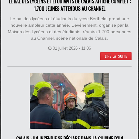
LE BAL DES LYCÉENS ET ÉTUDIANTS DE CALAIS AFFICHE COMPLET :
1.700 JEUNES ATTENDUS AU CHANNEL
Le bal des lycéens et étudiants du lycée Berthelot prend une
nouvelle ampleur cette année. L’événement, organisé par la
Maison des Lycéens et des étudiants, réunira 1.700 personnes
au Channel, scène nationale de Calais.
01 juillet 2026 - 11:06
LIRE LA SUITE
CALAIS : UN INCENDIE SE DÉCLARE DANS LA CUISINE D'UN