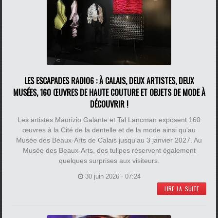
LES ESCAPADES RADIO6 : À CALAIS, DEUX ARTISTES, DEUX
MUSÉES, 160 ŒUVRES DE HAUTE COUTURE ET OBJETS DE MODE À
DÉCOUVRIR !
Les artistes Maurizio Galante et Tal Lancman exposent 160
œuvres à la Cité de la dentelle et de la mode ainsi qu'au
Musée des Beaux-Arts de Calais jusqu'au 3 janvier 2027. Au
Musée des Beaux-Arts, des tulipes réservent également
quelques surprises aux visiteurs.
30 juin 2026 - 07:24
LIRE LA SUITE