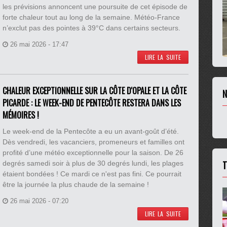
les prévisions annoncent une poursuite de cet épisode de
forte chaleur tout au long de la semaine. Météo-France
n’exclut pas des pointes à 39°C dans certains secteurs.
26 mai 2026 - 17:47
LIRE LA SUITE
CHALEUR EXCEPTIONNELLE SUR LA CÔTE D'OPALE ET LA CÔTE
N
PICARDE : LE WEEK-END DE PENTECÔTE RESTERA DANS LES
MÉMOIRES !
Le week-end de la Pentecôte a eu un avant-goût d’été.
Dès vendredi, les vacanciers, promeneurs et familles ont
profité d’une météo exceptionnelle pour la saison. De 26
T
degrés samedi soir à plus de 30 degrés lundi, les plages
étaient bondées ! Ce mardi ce n'est pas fini. Ce pourrait
être la journée la plus chaude de la semaine !
26 mai 2026 - 07:20
LIRE LA SUITE