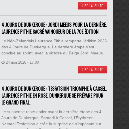
LIRE LA SUITE
4 JOURS DE DUNKERQUE : JORDI MEEUS POUR LA DERNIÈRE.
LAURENCE PITHIE SACRÉ VAINQUEUR DE LA 70E ÉDITION
Le Néo-Zélandais Laurence Pithie remporte l’édition 2026
des 4 Jours de Dunkerque. La dernière étape s’est
conclue au sprint, avec la victoire du Belge Jordi Meeus.
24 mai 2026 - 17:00
LIRE LA SUITE
4 JOURS DE DUNKERQUE : TESFATSION TRIOMPHE À CASSEL,
LAURENCE PITHIE EN ROSE. DUNKERQUE SE PRÉPARE POUR
LE GRAND FINAL.
Le suspense reste entier avant la dernière étape des 4
Jours de Dunkerque. Samedi à Cassel, l'Érythréen
Natnael Tesfatsion a créé la surprise en s'imposant sur