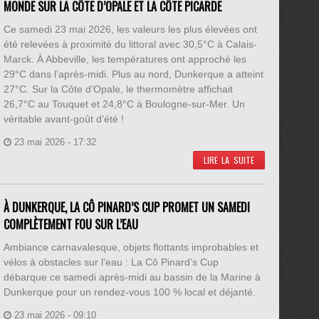
MONDE SUR LA CÔTE D’OPALE ET LA CÔTE PICARDE
Ce samedi 23 mai 2026, les valeurs les plus élevées ont
été relevées à proximité du littoral avec 30,5°C à Calais-
Marck. À Abbeville, les températures ont approché les
29°C dans l’après-midi. Plus au nord, Dunkerque a atteint
27°C. Sur la Côte d’Opale, le thermomètre affichait
26,7°C au Touquet et 24,8°C à Boulogne-sur-Mer. Un
véritable avant-goût d’été !
23 mai 2026 - 17:32
LIRE LA SUITE
À DUNKERQUE, LA CÔ PINARD’S CUP PROMET UN SAMEDI
COMPLÈTEMENT FOU SUR L’EAU
Ambiance carnavalesque, objets flottants improbables et
vélos à obstacles sur l’eau : La Cô Pinard’s Cup
débarque ce samedi après-midi au bassin de la Marine à
Dunkerque pour un rendez-vous 100 % local et déjanté.
23 mai 2026 - 09:10