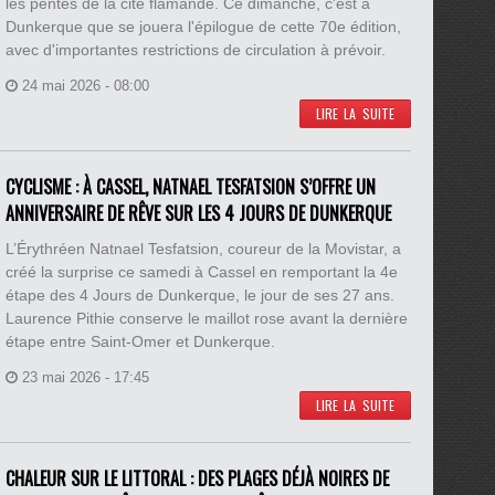
les pentes de la cité flamande. Ce dimanche, c'est à
Dunkerque que se jouera l'épilogue de cette 70e édition,
avec d'importantes restrictions de circulation à prévoir.
24 mai 2026 - 08:00
LIRE LA SUITE
CYCLISME : À CASSEL, NATNAEL TESFATSION S’OFFRE UN
ANNIVERSAIRE DE RÊVE SUR LES 4 JOURS DE DUNKERQUE
L’Érythréen Natnael Tesfatsion, coureur de la Movistar, a
créé la surprise ce samedi à Cassel en remportant la 4e
étape des 4 Jours de Dunkerque, le jour de ses 27 ans.
Laurence Pithie conserve le maillot rose avant la dernière
étape entre Saint-Omer et Dunkerque.
23 mai 2026 - 17:45
LIRE LA SUITE
CHALEUR SUR LE LITTORAL : DES PLAGES DÉJÀ NOIRES DE