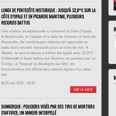
LUNDI DE PENTECÔTE HISTORIQUE : JUSQU’À 32,8°C SUR LA
CÔTE D’OPALE ET EN PICARDIE MARITIME, PLUSIEURS
RECORDS BATTUS
R
Une chaleur exceptionnelle a concerné la Côte d’Opale,
le Boulonnais, le Calaisis et la baie de Somme ce lundi de
Pentecôte. De nombreuses stations ont approché ou
battu leurs records mensuels pour un mois de mai. À
Watten, le record absolu a même été égalé avec 32,8°C.
D’Abbeville à Saint-Valery-sur-Somme, en passant par Le
Crotoy, Le Touquet ou Boulogne-sur-Mer, les
thermomètres ont affiché des valeurs dignes d’un plein
été.
M
25 mai 2026 - 18:58
LIRE LA SUITE
DUNKERQUE : POLICIERS VISÉS PAR DES TIRS DE MORTIERS
D'ARTIFICE, UN MINEUR INTERPELLÉ