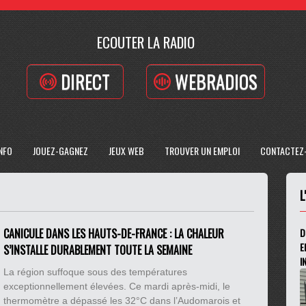
ECOUTER LA RADIO
DIRECT
WEBRADIOS
INFO
JOUEZ-GAGNEZ
JEUX WEB
TROUVER UN EMPLOI
CONTACTEZ
L
CANICULE DANS LES HAUTS-DE-FRANCE : LA CHALEUR
D
E
S’INSTALLE DURABLEMENT TOUTE LA SEMAINE
I
La région suffoque sous des températures
exceptionnellement élevées. Ce mardi après-midi, le
thermomètre a dépassé les 32°C dans l’Audomarois et