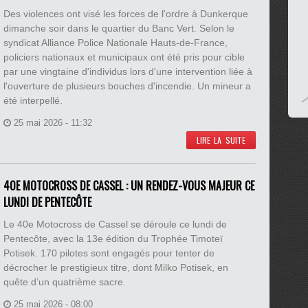
Des violences ont visé les forces de l'ordre à Dunkerque
dimanche soir dans le quartier du Banc Vert. Selon le
syndicat Alliance Police Nationale Hauts-de-France,
policiers nationaux et municipaux ont été pris pour cible
par une vingtaine d'individus lors d'une intervention liée à
l'ouverture de plusieurs bouches d'incendie. Un mineur a
été interpellé.
25 mai 2026 - 11:32
LIRE LA SUITE
40E MOTOCROSS DE CASSEL : UN RENDEZ-VOUS MAJEUR CE
LUNDI DE PENTECÔTE
Le 40e Motocross de Cassel se déroule ce lundi de
Pentecôte, avec la 13e édition du Trophée Timoteï
Potisek. 170 pilotes sont engagés pour tenter de
décrocher le prestigieux titre, dont Milko Potisek, en
quête d’un quatrième sacre.
25 mai 2026 - 08:00