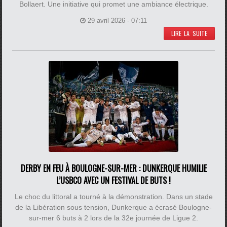
Bollaert. Une initiative qui promet une ambiance électrique.
29 avril 2026 - 07:11
LIRE LA SUITE
DERBY EN FEU À BOULOGNE-SUR-MER : DUNKERQUE HUMILIE
L’USBCO AVEC UN FESTIVAL DE BUTS !
Le choc du littoral a tourné à la démonstration. Dans un stade
de la Libération sous tension, Dunkerque a écrasé Boulogne-
sur-mer 6 buts à 2 lors de la 32e journée de Ligue 2.