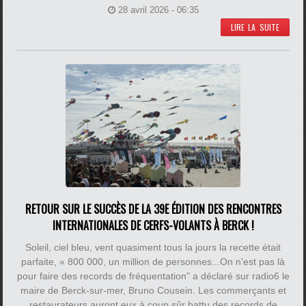
28 avril 2026 - 06:35
LIRE LA SUITE
RETOUR SUR LE SUCCÈS DE LA 39E ÉDITION DES RENCONTRES
INTERNATIONALES DE CERFS-VOLANTS À BERCK !
Soleil, ciel bleu, vent quasiment tous la jours la recette était
parfaite, « 800 000, un million de personnes...On n'est pas là
pour faire des records de fréquentation" a déclaré sur radio6 le
maire de Berck-sur-mer, Bruno Cousein. Les commerçants et
restaurateurs auront eux à coup sûr battu des records de