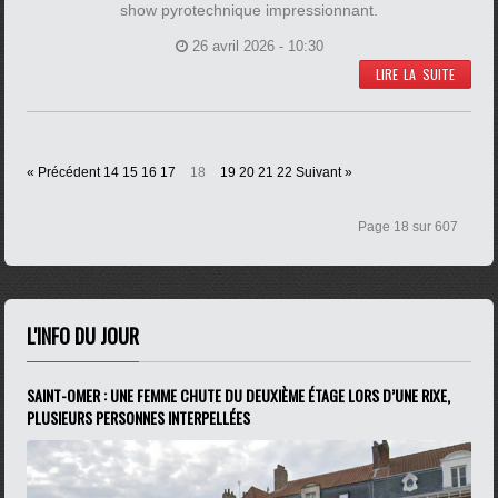
show pyrotechnique impressionnant.
26 avril 2026 - 10:30
LIRE LA SUITE
« Précédent
14
15
16
17
18
19
20
21
22
Suivant »
Page 18 sur 607
L'INFO DU JOUR
SAINT-OMER : UNE FEMME CHUTE DU DEUXIÈME ÉTAGE LORS D’UNE RIXE,
PLUSIEURS PERSONNES INTERPELLÉES