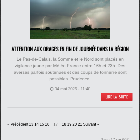
ATTENTION AUX ORAGES EN FIN DE JOURNÉE DANS LA RÉGION
Le Pas-de-Calais, la Somme et le Nord sont placés en
vigilance jaune par Météo France entre 16h et 23h. Des
averses parfois soutenues et des coups de tonnerre sont
possibles. Prudence.
04 mai 2026 - 11:40
LIRE LA SUITE
« Précédent
13
14
15
16
17
18
19
20
21
Suivant »
Page 17 sur 607