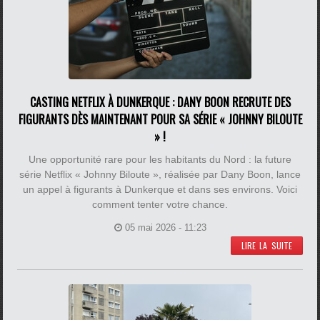
CASTING NETFLIX À DUNKERQUE : DANY BOON RECRUTE DES
FIGURANTS DÈS MAINTENANT POUR SA SÉRIE « JOHNNY BILOUTE
» !
Une opportunité rare pour les habitants du Nord : la future
série Netflix « Johnny Biloute », réalisée par Dany Boon, lance
un appel à figurants à Dunkerque et dans ses environs. Voici
comment tenter votre chance.
05 mai 2026 - 11:23
LIRE LA SUITE