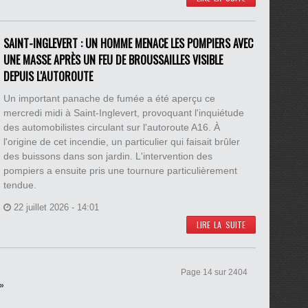
SAINT-INGLEVERT : UN HOMME MENACE LES POMPIERS AVEC
UNE MASSE APRÈS UN FEU DE BROUSSAILLES VISIBLE
DEPUIS L'AUTOROUTE
Un important panache de fumée a été aperçu ce
mercredi midi à Saint-Inglevert, provoquant l'inquiétude
des automobilistes circulant sur l'autoroute A16. À
l'origine de cet incendie, un particulier qui faisait brûler
des buissons dans son jardin. L'intervention des
pompiers a ensuite pris une tournure particulièrement
tendue.
22 juillet 2026 - 14:01
LIRE LA SUITE
Page 14 sur 2404
 »