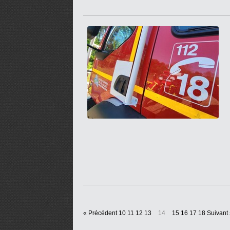
« Précédent
10
11
12
13
14
15
16
17
18
Suivant