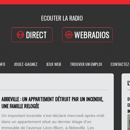
ECOUTER LA RADIO
DIRECT
WEBRADIOS
INFO
JOUEZ-GAGNEZ
JEUX WEB
TROUVER UN EMPLOI
CONTACTEZ
L
ABBEVILLE : UN APPARTEMENT DÉTRUIT PAR UN INCENDIE,
D
E
UNE FAMILLE RELOGÉE
I
Un important incendie s'est déclaré mercredi après-midi
dans un appartement situé au dernier étage d'un
immeuble de l'avenue Léon-Blum, à Abbeville. Les