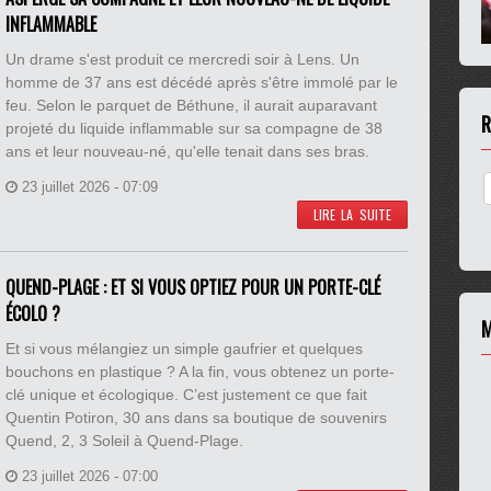
INFLAMMABLE
Un drame s'est produit ce mercredi soir à Lens. Un
homme de 37 ans est décédé après s'être immolé par le
feu. Selon le parquet de Béthune, il aurait auparavant
R
projeté du liquide inflammable sur sa compagne de 38
ans et leur nouveau-né, qu'elle tenait dans ses bras.
23 juillet 2026 - 07:09
LIRE LA SUITE
QUEND-PLAGE : ET SI VOUS OPTIEZ POUR UN PORTE-CLÉ
ÉCOLO ?
M
Et si vous mélangiez un simple gaufrier et quelques
bouchons en plastique ? A la fin, vous obtenez un porte-
clé unique et écologique. C’est justement ce que fait
Quentin Potiron, 30 ans dans sa boutique de souvenirs
Quend, 2, 3 Soleil à Quend-Plage.
23 juillet 2026 - 07:00