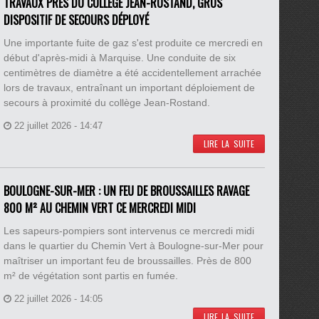
TRAVAUX PRÈS DU COLLÈGE JEAN-ROSTAND, GROS
DISPOSITIF DE SECOURS DÉPLOYÉ
Une importante fuite de gaz s'est produite ce mercredi en
début d'après-midi à Marquise. Une conduite de six
centimètres de diamètre a été accidentellement arrachée
lors de travaux, entraînant un important déploiement de
secours à proximité du collège Jean-Rostand.
22 juillet 2026 - 14:47
LIRE LA SUITE
BOULOGNE-SUR-MER : UN FEU DE BROUSSAILLES RAVAGE
800 M² AU CHEMIN VERT CE MERCREDI MIDI
Les sapeurs-pompiers sont intervenus ce mercredi midi
dans le quartier du Chemin Vert à Boulogne-sur-Mer pour
maîtriser un important feu de broussailles. Près de 800
m² de végétation sont partis en fumée.
22 juillet 2026 - 14:05
LIRE LA SUITE