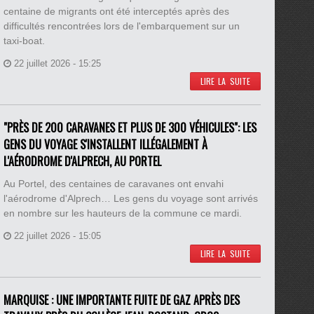
centaine de migrants ont été interceptés après des
difficultés rencontrées lors de l'embarquement sur un
taxi-boat.
22 juillet 2026 - 15:25
LIRE LA SUITE
"PRÈS DE 200 CARAVANES ET PLUS DE 300 VÉHICULES": LES
GENS DU VOYAGE S'INSTALLENT ILLÉGALEMENT À
L'AÉRODROME D'ALPRECH, AU PORTEL
Au Portel, des centaines de caravanes ont envahi
l'aérodrome d'Alprech… Les gens du voyage sont arrivés
en nombre sur les hauteurs de la commune ce mardi.
22 juillet 2026 - 15:05
LIRE LA SUITE
MARQUISE : UNE IMPORTANTE FUITE DE GAZ APRÈS DES