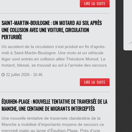
LIRE LA SUITE
SAINT-MARTIN-BOULOGNE : UN MOTARD AU SOL APRÈS
UNE COLLISION AVEC UNE VOITURE, CIRCULATION
PERTURBÉE
Un accident de la circulation s'est produit en fin d'après-
midi à Saint-Martin-Boulogne. Une moto et un véhicule
léger sont entrés en collision allée Théodore Monod. Le
motard, blessé, se trouvait au sol à l'arrivée des secours.
22 juillet 2026 - 16:46
LIRE LA SUITE
ÉQUIHEN-PLAGE : NOUVELLE TENTATIVE DE TRAVERSÉE DE LA
MANCHE, UNE CENTAINE DE MIGRANTS INTERCEPTÉS
Une nouvelle tentative de traversée clandestine de la
Manche a mobilisé d'importants moyens de secours ce
mercredi matin au large d'Équihen-Plage. Près d'une