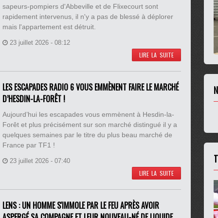
sapeurs-pompiers d'Abbeville et de Flixecourt sont
rapidement intervenus, il n'y a pas de blessé à déplorer
mais l'appartement est détruit.
23 juillet 2026 - 08:12
LIRE LA SUITE
LES ESCAPADES RADIO 6 VOUS EMMÈNENT FAIRE LE MARCHÉ
N
D’HESDIN-LA-FORÊT !
Aujourd’hui les escapades vous emmènent à Hesdin-la-
Forêt et plus précisément sur son marché distingué il y a
quelques semaines par le titre du plus beau marché de
France par TF1 !
T
23 juillet 2026 - 07:40
LIRE LA SUITE
LENS : UN HOMME S'IMMOLE PAR LE FEU APRÈS AVOIR
ASPERGÉ SA COMPAGNE ET LEUR NOUVEAU-NÉ DE LIQUIDE