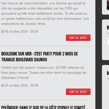
Par manue de communication, une femme qui jouait le
rôle de suspecte a été interpellée par les CRS qui
pensaient qu'elle était réellement armée. Si elle avait eu
un geste malheureux cela aurait pu etre dramatique. Les
explications de Jocelyn Mota
R
05 octobre 2016 - 00:00
LIRE LA SUITE
BOULOGNE SUR MER : C'EST PARTI POUR 2 MOIS DE
TRAVAUX BOULEVARD DAUNOU
l'artère qui voit passer chaque jour 10 000 voitures va
M
faire peau neuve. Toutes les infos dans le reportage de
Sébastien Foissel
03 octobre 2016 - 00:00
LIRE LA SUITE
POLÉMIQUE: DANS LE SUD DE LA CÔTE D'OPALE LE COMITÉ