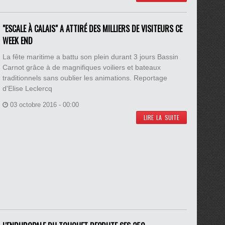
"ESCALE À CALAIS" A ATTIRÉ DES MILLIERS DE VISITEURS CE
WEEK END
La fête maritime a battu son plein durant 3 jours Bassin
Carnot grâce à de magnifiques voiliers et bateaux
traditionnels sans oublier les animations. Reportage
d'Elise Leclercq
03 octobre 2016 - 00:00
LIRE LA SUITE