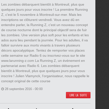
Les zombies débarquent bientôt à Montreuil, plus que
quelques jours pour vous inscrire ! La première Running
Z, c'est le 5 novembre à Montreuil-sur-mer. Mais les
inscriptions se clôturent vendredi. Vous avez dû en
entendre parler, la Running Z, c'est un nouveau concept
de course nocturne dont le principal objectif sera de fuir
les zombies. Une version plus soft pour les enfants et les
ados aura lieu pendant la journée. Pour les adultes, il va
falloir survivre aux morts vivants à travers plusieurs
décors apocalyptique. Tentez de remporter vos places
cette semaine sur Radio 6 ou inscrivez-vous sur le site
www.larunning-z.com La Running Z, un événement en
partenariat avec Radio 6. Les zombies débarquent
bientôt à Montreuil, plus que quelques jours pour vous
inscrire ! Julien Vlamynck, l'organisateur, nous rappelle le
concept original de cette course
28 septembre 2016 - 00:00
LIRE LA SUITE