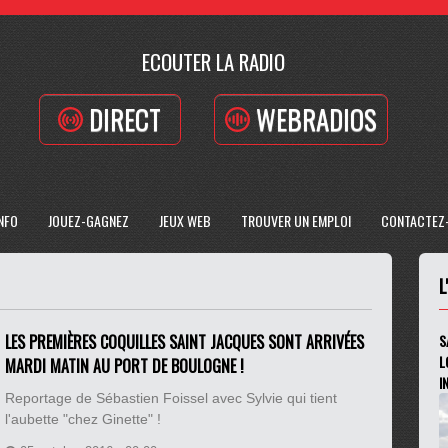
ECOUTER LA RADIO
DIRECT
WEBRADIOS
INFO
JOUEZ-GAGNEZ
JEUX WEB
TROUVER UN EMPLOI
CONTACTEZ
L
LES PREMIÈRES COQUILLES SAINT JACQUES SONT ARRIVÉES
S
L
MARDI MATIN AU PORT DE BOULOGNE !
I
Reportage de Sébastien Foissel avec Sylvie qui tient
l'aubette "chez Ginette" !