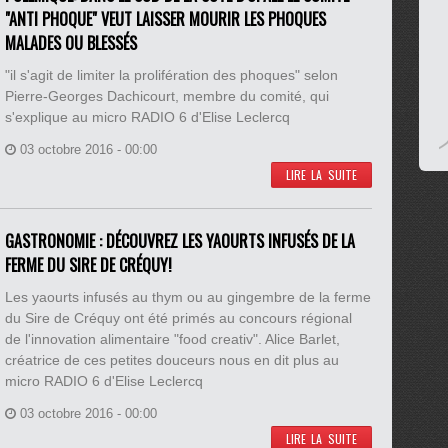
"ANTI PHOQUE" VEUT LAISSER MOURIR LES PHOQUES
MALADES OU BLESSÉS
"il s'agit de limiter la prolifération des phoques" selon
Pierre-Georges Dachicourt, membre du comité, qui
s'explique au micro RADIO 6 d'Elise Leclercq
03 octobre 2016 - 00:00
LIRE LA SUITE
GASTRONOMIE : DÉCOUVREZ LES YAOURTS INFUSÉS DE LA
FERME DU SIRE DE CRÉQUY!
Les yaourts infusés au thym ou au gingembre de la ferme
du Sire de Créquy ont été primés au concours régional
de l'innovation alimentaire "food creativ". Alice Barlet,
créatrice de ces petites douceurs nous en dit plus au
micro RADIO 6 d'Elise Leclercq
03 octobre 2016 - 00:00
LIRE LA SUITE