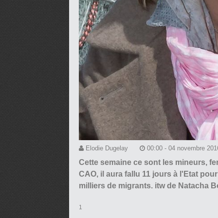
Elodie Dugelay
00:00 - 04 novembre 201
Cette semaine ce sont les mineurs, fe
CAO, il aura fallu 11 jours à l'Etat pou
milliers de migrants. itw de Natacha
1