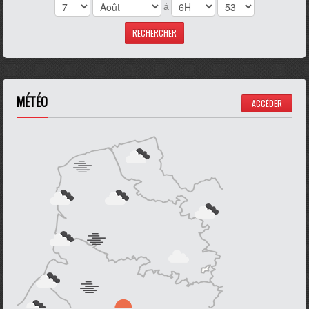
à
MÉTÉO
ACCÉDER