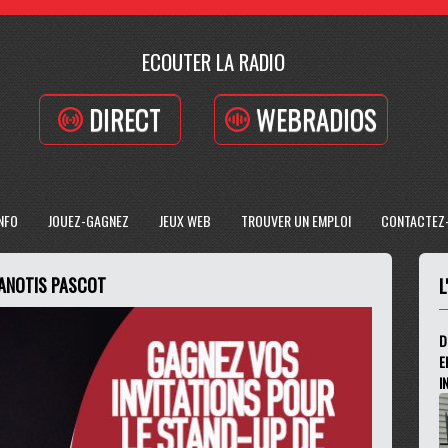
ECOUTER LA RADIO
DIRECT
WEBRADIOS
INFO
JOUEZ-GAGNEZ
JEUX WEB
TROUVER UN EMPLOI
CONTACTEZ
YANOTIS PASCOT
L
D
E
I