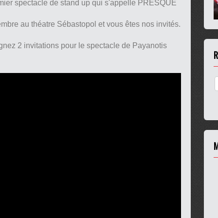
emier spectacle de stand up qui s'appelle PRESQUE
embre au théatre Sébastopol et vous êtes nos invités.
nez 2 invitations pour le spectacle de Payanotis
R
M