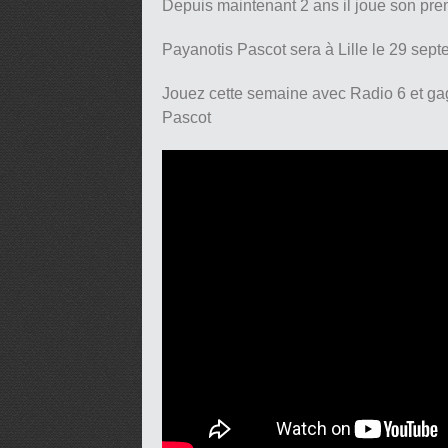
Depuis maintenant 2 ans il joue son pr
Payanotis Pascot sera à Lille le 29 sept
Jouez cette semaine avec Radio 6 et gag
Pascot