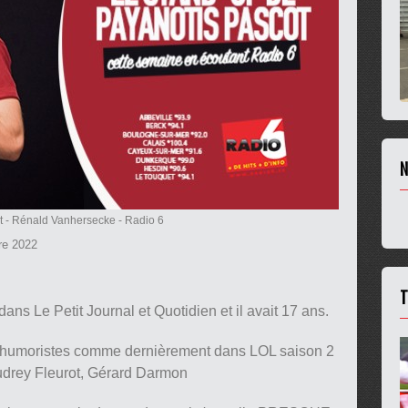
N
t
- Rénald Vanhersecke - Radio 6
re 2022
T
ns Le Petit Journal et Quotidien et il avait 17 ans.
ds humoristes comme dernièrement dans LOL saison 2
drey Fleurot, Gérard Darmon