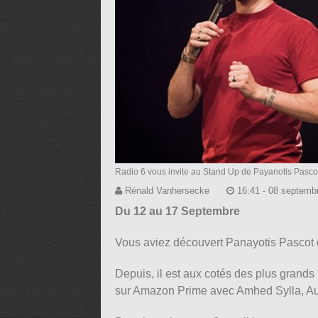
Radio 6 vous invite au Stand Up de Payanotis Pasco
Rénald Vanhersecke
16:41 - 08 septemb
Du 12 au 17 Septembre
Vous aviez découvert Panayotis Pascot da
Depuis, il est aux cotés des plus gran
sur Amazon Prime avec Amhed Sylla, Au