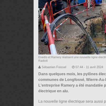
Enedis et Ramery réalisent une nouvelle ligne élect
Radio6
Sébastien Foissel
07:44 - 11 avril 2024
Dans quelques mois, les pylônes élec
communes de Longfossé, Wierre-Au-B
L'entreprise Ramery a été mandatée po
électrique en alu.
La nouvelle ligne électrique sera aussi