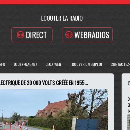
ECOUTER LA RADIO
DIRECT
WEBRADIOS
INFO
JOUEZ-GAGNEZ
JEUX WEB
TROUVER UN EMPLOI
CONTACTEZ
LECTRIQUE DE 20 000 VOLTS CRÉÉE EN 1955...
L
D
E
I