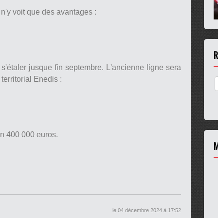
s n'y voit que des avantages :
R
s'étaler jusque fin septembre. L'ancienne ligne sera
territorial Enedis :
torial Enedis
on 400 000 euros.
M
le 04 décembre 2024 à 17:52