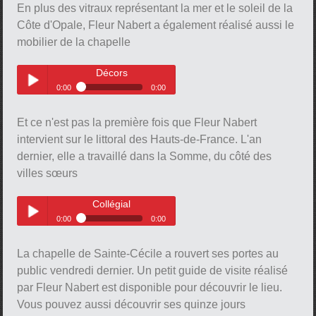
Play /
En plus des vitraux représentant la mer et le soleil de la
Côte d'Opale, Fleur Nabert a également réalisé aussi le
mobilier de la chapelle
Décors
pause
0:00
0:00
pause
Décors
Play /
Et ce n'est pas la première fois que Fleur Nabert
intervient sur le littoral des Hauts-de-France. L'an
dernier, elle a travaillé dans la Somme, du côté des
villes sœurs
Collégial
0:00
0:00
pause
Collégial
Play /
La chapelle de Sainte-Cécile a rouvert ses portes au
public vendredi dernier. Un petit guide de visite réalisé
par Fleur Nabert est disponible pour découvrir le lieu.
Vous pouvez aussi découvrir ses quinze jours