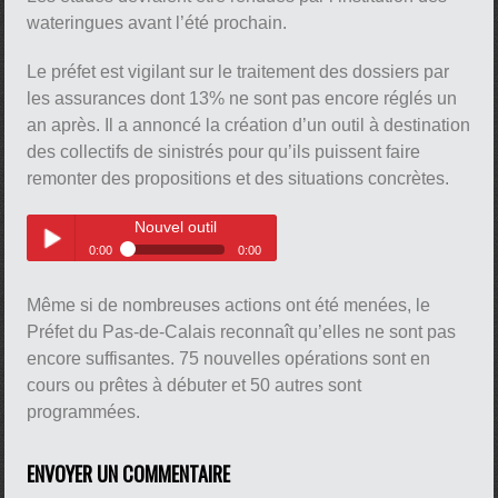
wateringues avant l’été prochain.
Le préfet est vigilant sur le traitement des dossiers par
les assurances dont 13% ne sont pas encore réglés un
an après. Il a annoncé la création d’un outil à destination
des collectifs de sinistrés pour qu’ils puissent faire
pause
remonter des propositions et des situations concrètes.
Nouvel outil
0:00
0:00
Nouvel outil
Play /
Même si de nombreuses actions ont été menées, le
Préfet du Pas-de-Calais reconnaît qu’elles ne sont pas
encore suffisantes. 75 nouvelles opérations sont en
cours ou prêtes à débuter et 50 autres sont
programmées.
pause
ENVOYER UN COMMENTAIRE