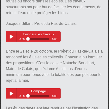
routes ou encore dans les écoles. Des travaux
structurants ont pour but de faciliter les écoulements, de
retenir l’eau et de protéger les biens.
Jacques Billant, Préfet du Pas-de-Calais.
Point sur les travaux
0:00
0:00
Point sur les travaux
Play /
Entre le 21 et le 28 octobre, le Préfet du Pas-de-Calais a
rencontré les élus et les collectifs. Chacun a pu formuler
des propositions. C’est le cas de Natacha Bouchart,
Maire de Calais, qui réclame 6 millions d’euros
minimum pour renouveler la totalité des pompes pour le
rejet à la mer.
pause
Pompage
0:00
0:00
Pompage
Play /
Les études devraient être rendues par l’institution des