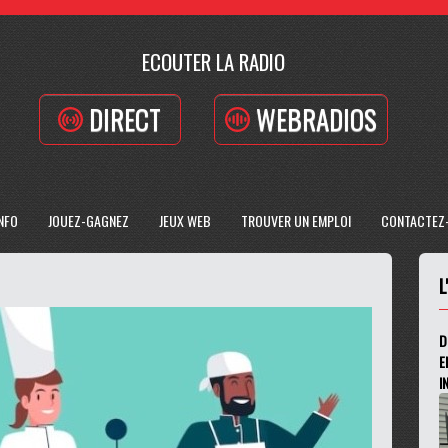
ECOUTER LA RADIO
DIRECT
WEBRADIOS
INFO
JOUEZ-GAGNEZ
JEUX WEB
TROUVER UN EMPLOI
CONTACTEZ
L
D
E
I