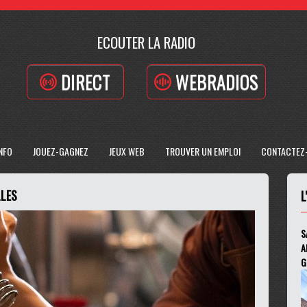
ECOUTER LA RADIO
DIRECT
WEBRADIOS
INFO
JOUEZ-GAGNEZ
JEUX WEB
TROUVER UN EMPLOI
CONTACTEZ
LLES
L
S
A
G