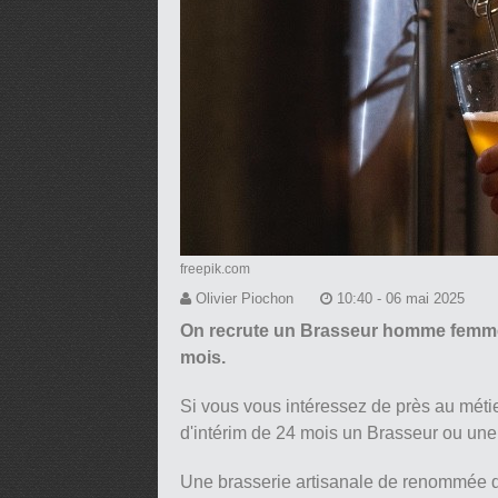
freepik.com
Olivier Piochon
10:40 - 06 mai 2025
On recrute un Brasseur homme femme 
mois.
Si vous vous intéressez de près au métie
d'intérim de 24 mois un Brasseur ou un
Une brasserie artisanale de renommée da