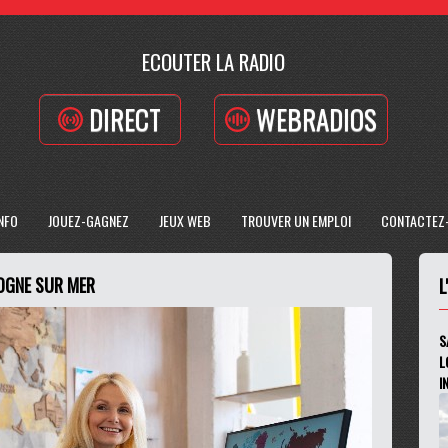
ECOUTER LA RADIO
DIRECT
WEBRADIOS
INFO
JOUEZ-GAGNEZ
JEUX WEB
TROUVER UN EMPLOI
CONTACTEZ
OGNE SUR MER
L
S
L
I