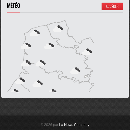
MÉTÉO
ACCÉDER
© 2026 par
La News Company