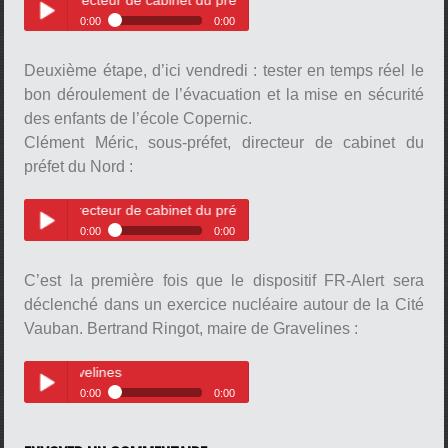
0:00
0:00
Clément Méric, sous-préfet,
Play /
directeur de cabinet du préfet du
Deuxième étape, d’ici vendredi : tester en temps réel le
Nord
bon déroulement de l’évacuation et la mise en sécurité
des enfants de l’école Copernic.
Clément Méric, sous-préfet, directeur de cabinet du
préfet du Nord :
directeur de cabinet du préfet du Nord
pause
0:00
0:00
Clément Méric, sous-préfet,
Play /
directeur de cabinet du préfet du
C’est la première fois que le dispositif FR-Alert sera
Nord
déclenché dans un exercice nucléaire autour de la Cité
Vauban. Bertrand Ringot, maire de Gravelines :
Bertrand Ringot, maire de Gravel
0:00
0:00
pause
Bertrand Ringot, maire de
Play /
Gravelines