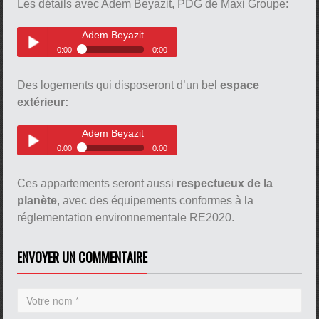
Les détails avec Adem Beyazit, PDG de Maxi Groupe:
Adem Beyazit
0:00
0:00
Adem Beyazit
Play /
Des logements qui disposeront d’un bel
espace
extérieur:
Adem Beyazit
0:00
0:00
Adem Beyazit
Play /
Ces appartements seront aussi
respectueux de la
pause
planète
, avec des équipements conformes à la
réglementation environnementale RE2020.
ENVOYER UN COMMENTAIRE
pause