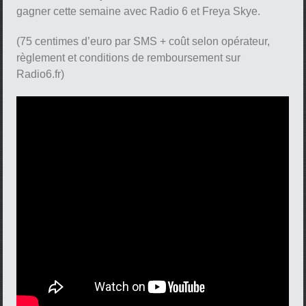
gagner cette semaine avec Radio 6 et Freya Skye.
(75 centimes d’euro par SMS + coût selon opérateur,
règlement et conditions de remboursement sur
Radio6.fr)