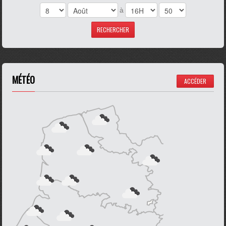
à
MÉTÉO
ACCÉDER