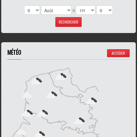
à
MÉTÉO
ACCÉDER