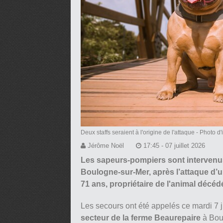
Deux staffs seraient à l'origine de l'attaque
- Photo d'i
Jérôme Noël
17:45 - 07 juillet 2026
Les sapeurs-pompiers sont intervenu
Boulogne-sur-Mer, après l’attaque d’
71 ans, propriétaire de l'animal décédé
Les secours ont été appelés ce mardi 7 j
secteur de la ferme Beaurepaire
à Boul