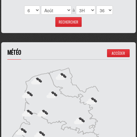
à
MÉTÉO
ACCÉDER