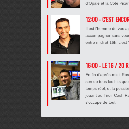
d'Opale et la Côte Pica
12:00 - C'EST ENCO
Il est l'homme de vos a
accompagner sans vous 
entre midi et 16h, c'est
16:00 - LE 16 / 20 
En fin d'après-midi, R
son de tous les hits que
temps réel, et la possib
jouant au Tiroir Cash 
s'occupe de tout.