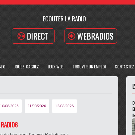
ECOUTER LA RADIO
DIRECT
WEBRADIOS
INFO
JOUEZ-GAGNEZ
JEUX WEB
TROUVER UN EMPLOI
CONTACTEZ
L
D
10/08/2026
11/08/2026
12/08/2026
E
I
E RADIO6
e du bon pied, l'équipe Radio6 vous