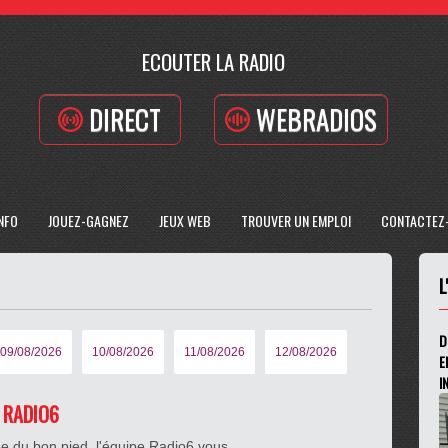
ECOUTER LA RADIO
DIRECT
WEBRADIOS
INFO
JOUEZ-GAGNEZ
JEUX WEB
TROUVER UN EMPLOI
CONTACTEZ
L
D
09/08/2026
10/08/2026
11/08/2026
12/08/2026
E
I
E RADIO6
e du bon pied, l'équipe Radio6 vous