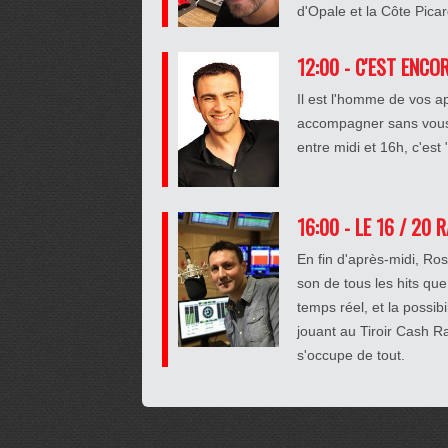
d'Opale et la Côte Pica
12:00 - C'EST ENCO
Il est l'homme de vos a
accompagner sans vous 
entre midi et 16h, c'est
16:00 - LE 16 / 20 
En fin d'après-midi, R
son de tous les hits que
temps réel, et la possib
jouant au Tiroir Cash 
s'occupe de tout.